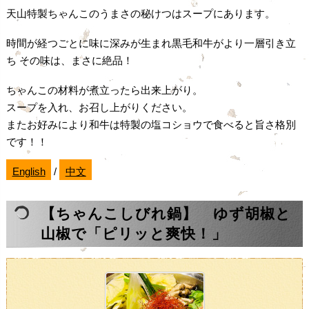
天山特製ちゃんこのうまさの秘けつはスープにあります。
時間が経つごとに味に深みが生まれ黒毛和牛がより一層引き立
ち その味は、まさに絶品！
ちゃんこの材料が煮立ったら出来上がり。
スープを入れ、お召し上がりください。
またお好みにより和牛は特製の塩コショウで食べると旨さ格別
です！！
English
/
中文
【ちゃんこしびれ鍋】 ゆず胡椒と
山椒で「ピリッと爽快！」