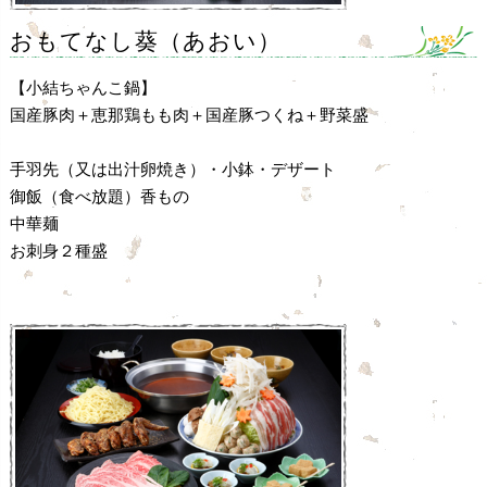
おもてなし葵（あおい）
【小結ちゃんこ鍋】
国産豚肉＋恵那鶏もも肉＋国産豚つくね＋野菜盛
手羽先（又は出汁卵焼き）・小鉢・デザート
御飯（食べ放題）香もの
中華麺
お刺身２種盛