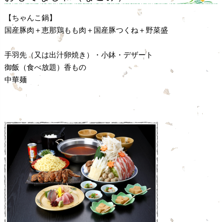
【ちゃんこ鍋】
国産豚肉＋恵那鶏もも肉＋国産豚つくね＋野菜盛
手羽先（又は出汁卵焼き）・小鉢・デザート
御飯（食べ放題）香もの
中華麺