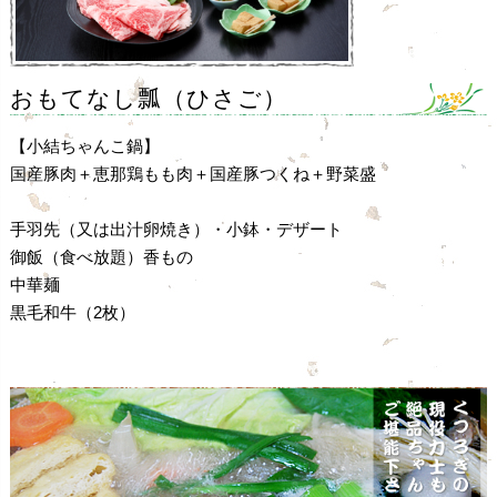
おもてなし瓢（ひさご）
【小結ちゃんこ鍋】
国産豚肉＋恵那鶏もも肉＋国産豚つくね＋野菜盛
手羽先（又は出汁卵焼き）・小鉢・デザート
御飯（食べ放題）香もの
中華麺
黒毛和牛（2枚）