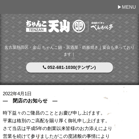
MENU
名古屋熱田区・金山 ちゃんこ鍋・居酒屋・鉄板焼き｜宴会も承っており
ます｜
052-681-1030(テンザン)
2022年4月1日
― 閉店のお知らせ ―
時下益々のご隆昌のこととお慶び申し上げます。
平素は格別のご高配を賜り厚く御礼申し上げます。
さて当店は平成5年の創業以来皆様のお力添えにより
営業を続けて参りましたがこの度諸般の事情により