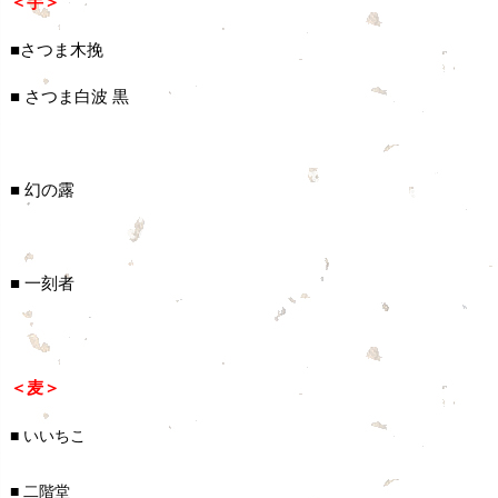
＜芋＞
■さつま木挽
■ さつま白波 黒
■ 幻の露
■ 一刻者
＜麦＞
■ いいちこ
■ 二階堂