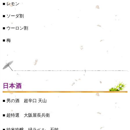
■ レモン
■ ソーダ割
■ ウーロン割
■ 梅
日本酒
■ 男の酒 超辛口 天山
■ 超特選 大阪屋長兵衛
■ 純米吟醸 緑ラベル 石鎚