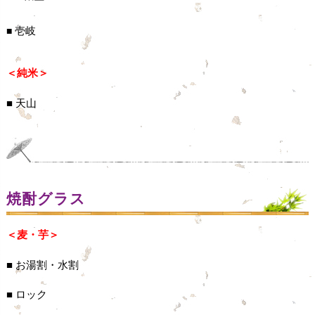
壱岐
■
＜純米＞
■ 天山
焼酎グラス
＜麦・芋＞
■ お湯割・水割
■ ロック